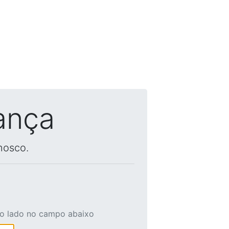
ança
nosco.
ao lado no campo abaixo