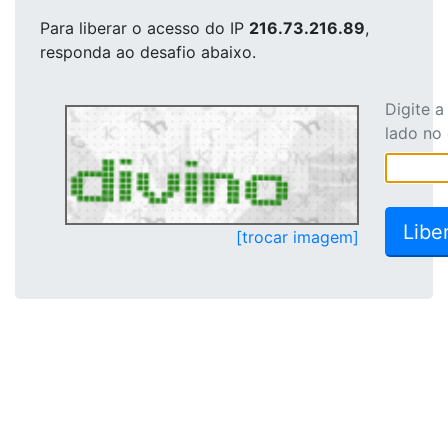
Para liberar o acesso
do IP
216.73.216.89
,
responda ao desafio abaixo.
Digite 
lado no
[trocar imagem]