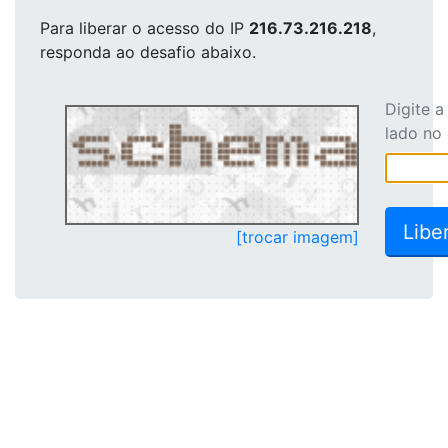
Para liberar o acesso
do IP
216.73.216.218
,
responda ao desafio abaixo.
Digite 
lado no
[trocar imagem]