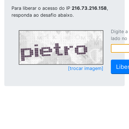
Para liberar o acesso
do IP
216.73.216.158
,
responda ao desafio abaixo.
Digite 
lado no
[trocar imagem]