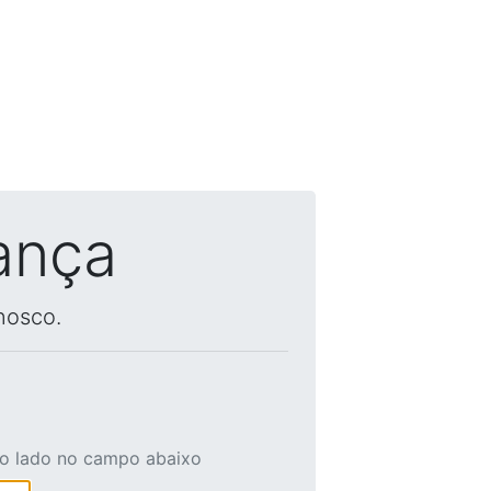
ança
nosco.
ao lado no campo abaixo