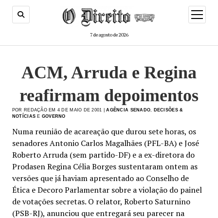
menu
de
abertur
7 de agosto de 2026
ACM, Arruda e Regina
reafirmam depoimentos
POR REDAÇÃO EM 4 DE MAIO DE 2001 |
AGÊNCIA SENADO
,
DECISÕES &
NOTÍCIAS
E
GOVERNO
Numa reunião de acareação que durou sete horas, os
senadores Antonio Carlos Magalhães (PFL-BA) e José
Roberto Arruda (sem partido-DF) e a ex-diretora do
Prodasen Regina Célia Borges sustentaram ontem as
versões que já haviam apresentado ao Conselho de
Ética e Decoro Parlamentar sobre a violação do painel
de votações secretas. O relator, Roberto Saturnino
(PSB-RJ), anunciou que entregará seu parecer na