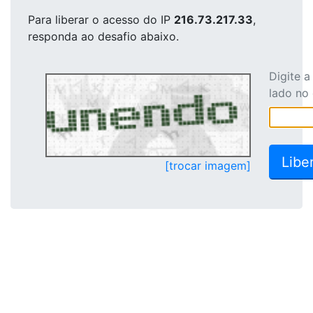
Para liberar o acesso
do IP
216.73.217.33
,
responda ao desafio abaixo.
Digite 
lado no
[trocar imagem]