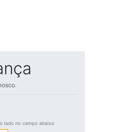
ança
nosco.
ao lado no campo abaixo