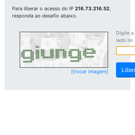
Para liberar o acesso
do IP
216.73.216.52
,
responda ao desafio abaixo.
Digite 
lado no
[trocar imagem]