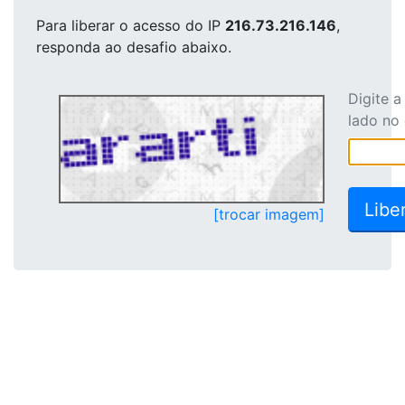
Para liberar o acesso
do IP
216.73.216.146
,
responda ao desafio abaixo.
Digite 
lado no
[trocar imagem]