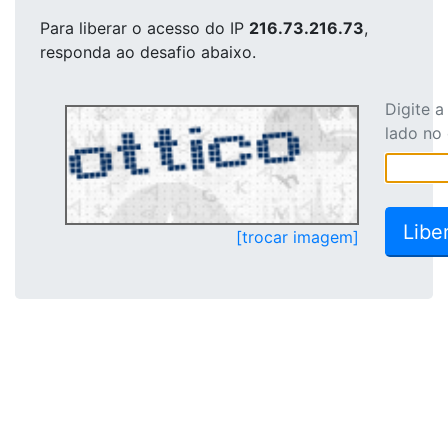
Para liberar o acesso
do IP
216.73.216.73
,
responda ao desafio abaixo.
Digite 
lado no
[trocar imagem]