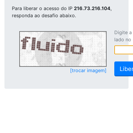
Para liberar o acesso
do IP
216.73.216.104
,
responda ao desafio abaixo.
Digite 
lado no
[trocar imagem]