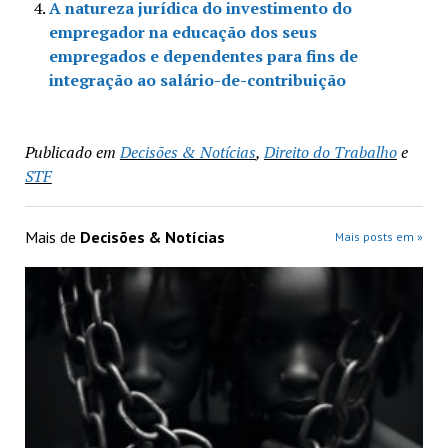
A natureza jurídica do investimento do
empregador na educação dos seus
empregados e dependentes para fins de
integração ao salário-de-contribuição
Publicado em
Decisões & Notícias
,
Direito do Trabalho
e
STF
Mais de
Decisões & Notícias
Mais posts em »