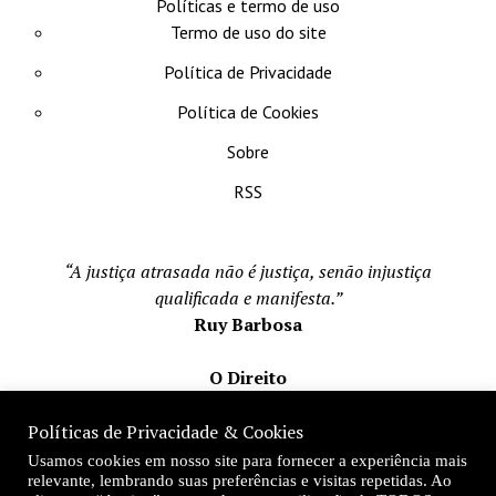
Políticas e termo de uso
Termo de uso do site
Política de Privacidade
Política de Cookies
Sobre
RSS
“A justiça atrasada não é justiça, senão injustiça
qualificada e manifesta.”
Ruy Barbosa
O Direito
Todos os direito reservados 1996-2026
Políticas de Privacidade & Cookies
Mateus Matos
Usamos cookies em nosso site para fornecer a experiência mais
Fundador e Editor-Chefe
relevante, lembrando suas preferências e visitas repetidas. Ao