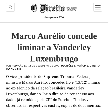
menu
de
abertur
6 de agosto de 2026
Marco Aurélio concede
liminar a Vanderley
Luxembrugo
POR REDAÇÃO EM 14 DE DEZEMBRO DE 2000 |
DECISÕES & NOTÍCIAS
,
DIREITO
PENAL
E
STF
O vice-presidente do Supremo Tribunal Federal,
ministro Marco Aurélio, concedeu hoje (13/12) liminar
ao ex-técnico da seleção brasileira Vanderley
Luxemburgo, dando-lhe o direito de ter acesso aos
dados já reunidos pela CPI do Futebol, “inclusive
obtendo, às respectivas custas, cópias de documentos,