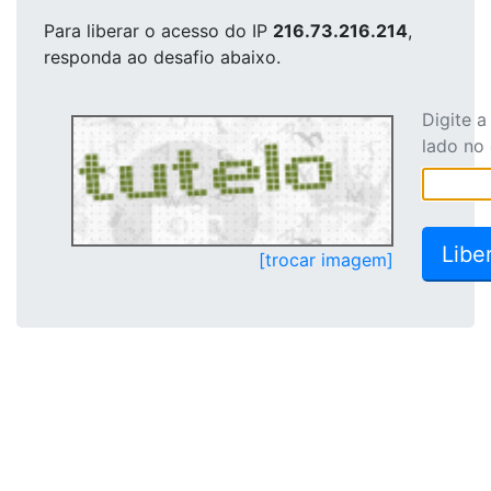
Para liberar o acesso
do IP
216.73.216.214
,
responda ao desafio abaixo.
Digite 
lado no
[trocar imagem]