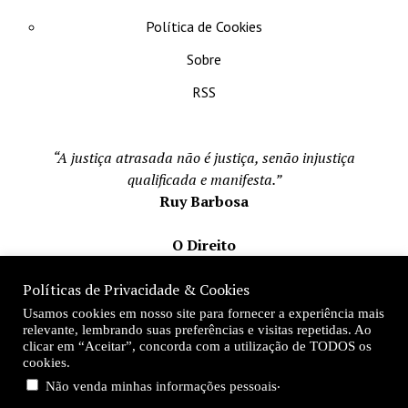
Política de Cookies
Sobre
RSS
“A justiça atrasada não é justiça, senão injustiça
qualificada e manifesta.”
Ruy Barbosa
O Direito
Todos os direito reservados 1996-2026
Políticas de Privacidade & Cookies
Mateus Matos
Usamos cookies em nosso site para fornecer a experiência mais
Fundador e Editor-Chefe
relevante, lembrando suas preferências e visitas repetidas. Ao
clicar em “Aceitar”, concorda com a utilização de TODOS os
Desde 1996
cookies.
.
Não venda minhas informações pessoais