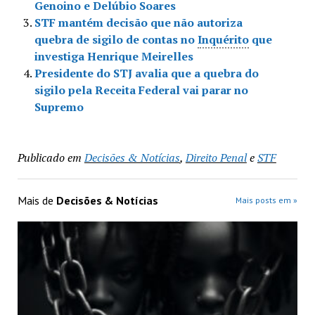
Genoino e Delúbio Soares
STF mantém decisão que não autoriza
quebra de sigilo de contas no
Inquérito
que
investiga Henrique Meirelles
Presidente do STJ avalia que a quebra do
sigilo pela Receita Federal vai parar no
Supremo
Publicado em
Decisões & Notícias
,
Direito Penal
e
STF
Mais de
Decisões & Notícias
Mais posts em »