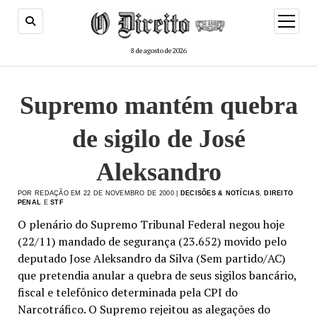
menu
de
abertur
8 de agosto de 2026
Supremo mantém quebra
de sigilo de José
Aleksandro
POR REDAÇÃO EM 22 DE NOVEMBRO DE 2000 |
DECISÕES & NOTÍCIAS
,
DIREITO
PENAL
E
STF
O plenário do Supremo Tribunal Federal negou hoje
(22/11) mandado de segurança (23.652) movido pelo
deputado Jose Aleksandro da Silva (Sem partido/AC)
que pretendia anular a quebra de seus sigilos bancário,
fiscal e telefônico determinada pela CPI do
Narcotráfico. O Supremo rejeitou as alegações do