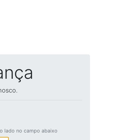
ança
nosco.
ao lado no campo abaixo