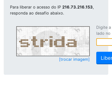
Para liberar o acesso
do IP
216.73.216.153
,
responda ao desafio abaixo.
Digite 
lado no
[trocar imagem]