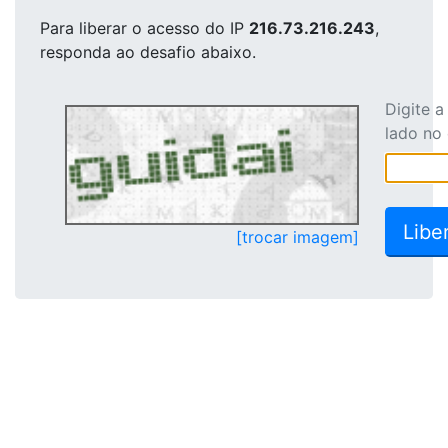
Para liberar o acesso
do IP
216.73.216.243
,
responda ao desafio abaixo.
Digite 
lado no
[trocar imagem]