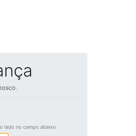
ança
nosco.
ao lado no campo abaixo