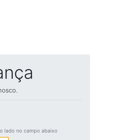
ança
nosco.
ao lado no campo abaixo