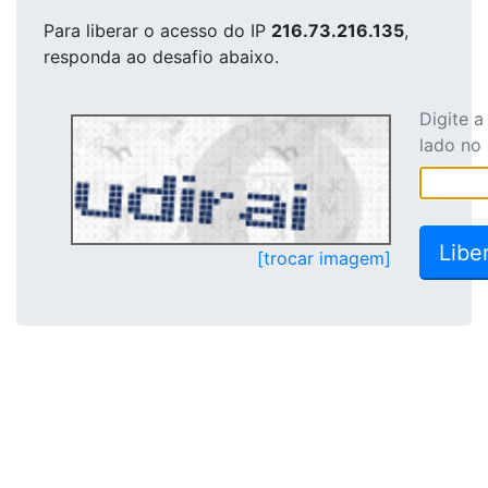
Para liberar o acesso
do IP
216.73.216.135
,
responda ao desafio abaixo.
Digite 
lado no
[trocar imagem]