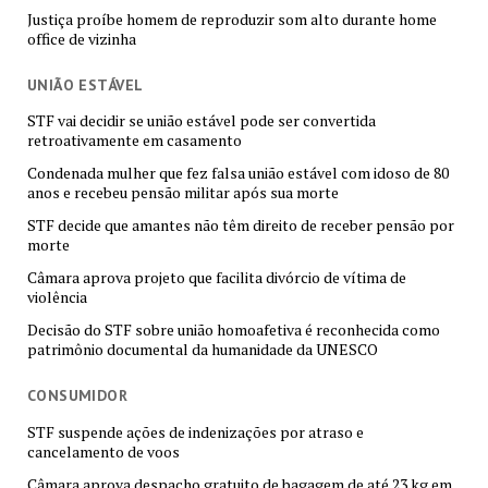
Justiça proíbe homem de reproduzir som alto durante home
office de vizinha
UNIÃO ESTÁVEL
STF vai decidir se união estável pode ser convertida
retroativamente em casamento
Condenada mulher que fez falsa união estável com idoso de 80
anos e recebeu pensão militar após sua morte
STF decide que amantes não têm direito de receber pensão por
morte
Câmara aprova projeto que facilita divórcio de vítima de
violência
Decisão do STF sobre união homoafetiva é reconhecida como
patrimônio documental da humanidade da UNESCO
CONSUMIDOR
STF suspende ações de indenizações por atraso e
cancelamento de voos
Câmara aprova despacho gratuito de bagagem de até 23 kg em