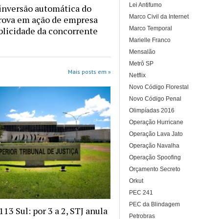
Lei Antifumo
inversão automática do
Marco Civil da Internet
rova em ação de empresa
Marco Temporal
blicidade da concorrente
Marielle Franco
Mensalão
Metrô SP
Mais posts em »
Netflix
Novo Código Florestal
Novo Código Penal
Olimpíadas 2016
Operação Hurricane
Operação Lava Jato
Operação Navalha
Operação Spoofing
Orçamento Secreto
Orkut
PEC 241
PEC da Blindagem
13 Sul: por 3 a 2, STJ anula
Petrobras