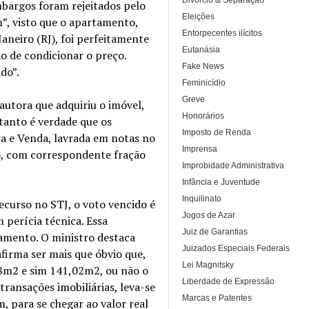
Divórcio & Separação
mbargos foram rejeitados pelo
Eleições
”, visto que o apartamento,
Entorpecentes ilícitos
aneiro (RJ), foi perfeitamente
Eutanásia
o de condicionar o preço.
Fake News
do”.
Feminicídio
Greve
autora que adquiriu o imóvel,
Honorários
 tanto é verdade que os
Imposto de Renda
ra e Venda, lavrada em notas no
Imprensa
), com correspondente fração
Improbidade Administrativa
Infância e Juventude
Inquilinato
ecurso no STJ, o voto vencido é
Jogos de Azar
perícia técnica. Essa
Juiz de Garantias
tamento. O ministro destaca
Juizados Especiais Federais
firma ser mais que óbvio que,
Lei Magnitsky
78m2 e sim 141,02m2, ou não o
Liberdade de Expressão
transações imobiliárias, leva-se
Marcas e Patentes
 para se chegar ao valor real