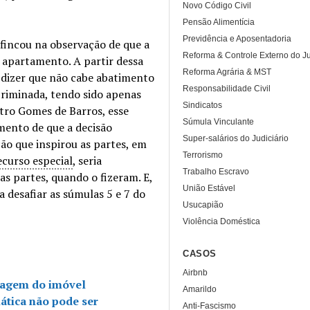
Novo Código Civil
Pensão Alimentícia
Previdência e Aposentadoria
fincou na observação de que a
Reforma & Controle Externo do Ju
 apartamento. A partir dessa
Reforma Agrária & MST
a dizer que não cabe abatimento
Responsabilidade Civil
scriminada, tendo sido apenas
Sindicatos
stro Gomes de Barros, esse
Súmula Vinculante
mento de que a decisão
Super-salários do Judiciário
ão que inspirou as partes, em
Terrorismo
ecurso especial
, seria
Trabalho Escravo
as partes, quando o fizeram. E,
União Estável
a desafiar as súmulas 5 e 7 do
Usucapião
Violência Doméstica
CASOS
Airbnb
ragem do imóvel
Amarildo
ática não pode ser
Anti-Fascismo