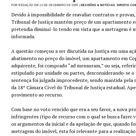
POR REDAÇÃO EM 13 DE DEZEMBRO DE 2005 |
DECISÕES & NOTÍCIAS
,
DIREITO CO
Devido à impossibilidade de reavaliar contratos e provas
Tribunal de Justiça mantém preço de um apartamento 
pretendia diminuí-lo tendo em vista que a metragem é m
informada.
A questão começou a ser discutida na Justiça em uma açã
abatimento no preço do imóvel, um apartamento em Cop
adquirente, foi comprado “ad mensuram,” ou seja, referi
estipulado por unidade ou partes, desconsiderando-se o 
sentença foi julgada improcedente, sendo mantida pela
da 18ª Câmara Cível do Tribunal de Justiça estadual. A
provimento ao recurso.
Com base no voto vencido que era a seu favor, a nova pr
infringentes (tipo de recurso com o qual se busca fazer v
os argumentos da inicial e da apelação de que, quando foi
metragem do imóvel, esta foi relevante para a realizaçã