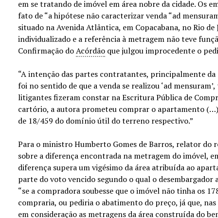
em se tratando de imóvel em área nobre da cidade. Os e
fato de “a hipótese não caracterizar venda “ad mensuram
situado na Avenida Atlântica, em Copacabana, no Rio de J
individualizado e a referência à metragem não teve funçã
Confirmação do
Acórdão
que julgou improcedente o pedi
“A intenção das partes contratantes, principalmente da 
foi no sentido de que a venda se realizou ‘ad mensuram’,
litigantes fizeram constar na Escritura Pública de Comp
cartório, a autora prometeu comprar o apartamento (…
de 18/459 do domínio útil do terreno respectivo.”
Para o ministro Humberto Gomes de Barros, relator do r
sobre a diferença encontrada na metragem do imóvel, em 
diferença supera um vigésimo da área atribuída ao apar
parte do voto vencido segundo o qual o desembargador a
“se a compradora soubesse que o imóvel não tinha os 1
compraria, ou pediria o abatimento do preço, já que, nas 
em consideração as metragens da área construída do bem,