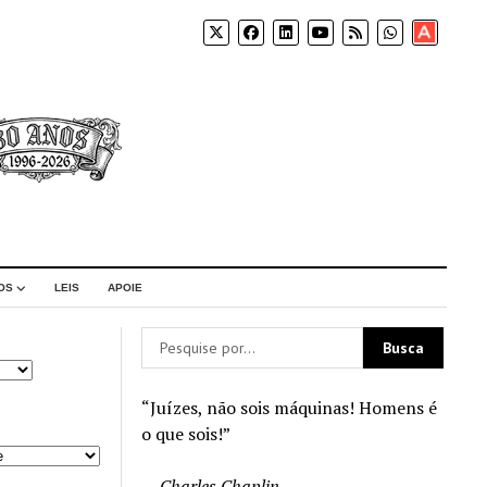
Apoia-
se
OS
LEIS
APOIE
“Juízes, não sois máquinas! Homens é
o que sois!”
—
Charles Chaplin