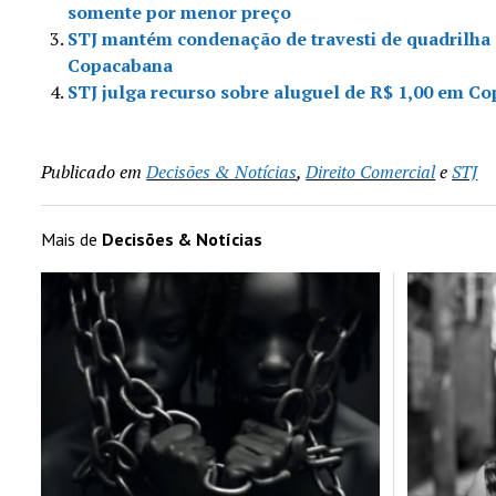
somente por menor preço
STJ mantém condenação de travesti de quadrilha 
Copacabana
STJ julga recurso sobre aluguel de R$ 1,00 em C
Publicado em
Decisões & Notícias
,
Direito Comercial
e
STJ
Mais de
Decisões & Notícias