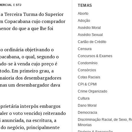
TEMAS
MERCIAL
E
STJ
, a Terceira Turma do Superior
Aborto
em Copacabana cujo comprador
Adoção
enor do que a que lhe foi
Assédio Moral
Assédio Sexual
Cartão de Crédito
o ordinária objetivando o
Censura
acabana, o qual, segundo o
Concursos & Exames
ndo-se à venda cujo preço é
Condomínio
todo. Em primeiro grau, a
Consórcios
 maioria dos desembargadores
Cotas Raciais
penas um desembargador dava
CPI & CPMI
Crime Organizado
Cultura
oprietária interpôs embargos
Dano Moral
aler o voto vencido) reiterando
Democracia
 anunciada, na escritura, a
Discriminação Racial, de Sexo, R
Minorias
o do negócio, principalmente