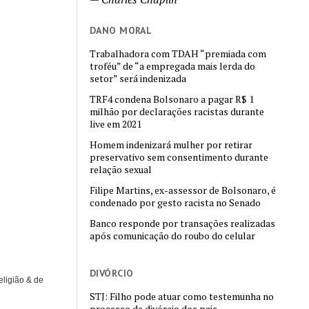
DANO MORAL
Trabalhadora com TDAH “premiada com
troféu” de “a empregada mais lerda do
setor” será indenizada
TRF4 condena Bolsonaro a pagar R$ 1
milhão por declarações racistas durante
live em 2021
Homem indenizará mulher por retirar
preservativo sem consentimento durante
relação sexual
Filipe Martins, ex-assessor de Bolsonaro, é
condenado por gesto racista no Senado
Banco responde por transações realizadas
após comunicação do roubo do celular
DIVÓRCIO
eligião & de
STJ: Filho pode atuar como testemunha no
processo de divórcio dos pais