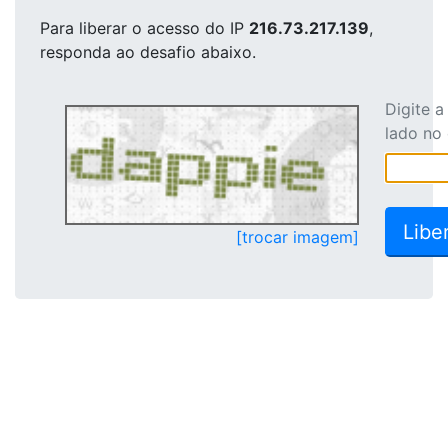
Para liberar o acesso
do IP
216.73.217.139
,
responda ao desafio abaixo.
Digite 
lado no
[trocar imagem]