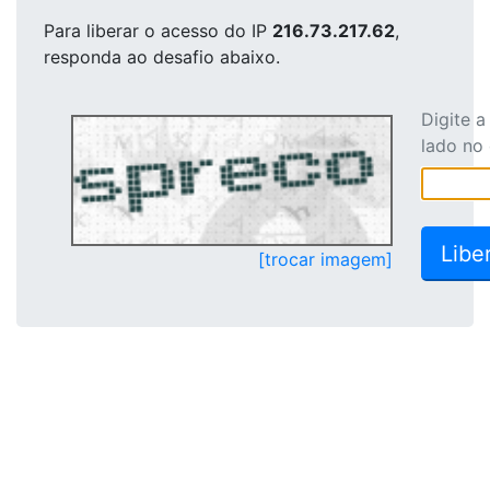
Para liberar o acesso
do IP
216.73.217.62
,
responda ao desafio abaixo.
Digite 
lado no
[trocar imagem]