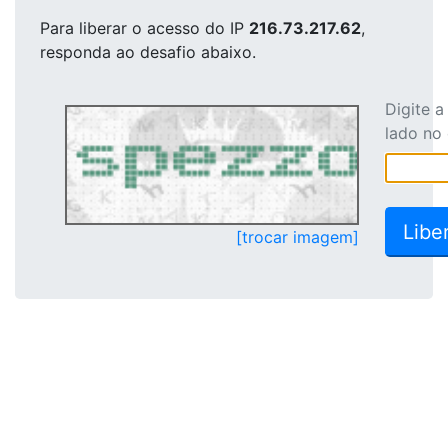
Para liberar o acesso
do IP
216.73.217.62
,
responda ao desafio abaixo.
Digite 
lado no
[trocar imagem]