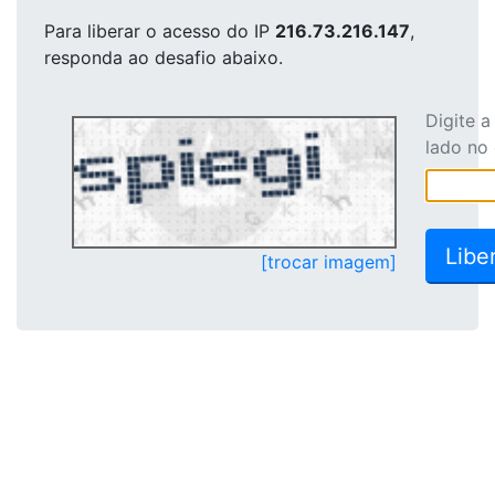
Para liberar o acesso
do IP
216.73.216.147
,
responda ao desafio abaixo.
Digite 
lado no
[trocar imagem]