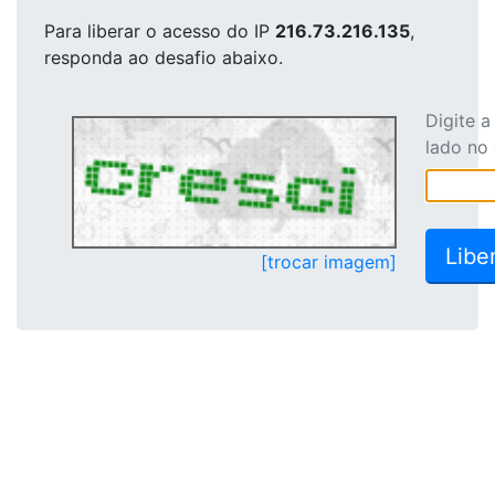
Para liberar o acesso
do IP
216.73.216.135
,
responda ao desafio abaixo.
Digite 
lado no
[trocar imagem]