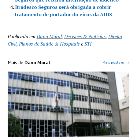
Bradesco Seguros será obrigada a cobrir
tratamento de portador do vírus da AIDS
Publicado em
Dano Moral
,
Decisões & Notícias
,
Direito
Civil
,
Planos de Saúde & Hospitais
e
STJ
Mais de
Dano Moral
Mais posts em »