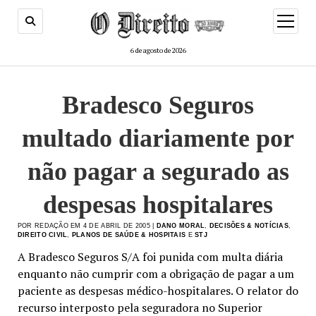
menu
de
abertur
6 de agosto de 2026
Bradesco Seguros
multado diariamente por
não pagar a segurado as
despesas hospitalares
POR REDAÇÃO EM 4 DE ABRIL DE 2005 |
DANO MORAL
,
DECISÕES & NOTÍCIAS
,
DIREITO CIVIL
,
PLANOS DE SAÚDE & HOSPITAIS
E
STJ
A Bradesco Seguros S/A foi punida com multa diária
enquanto não cumprir com a obrigação de pagar a um
paciente as despesas médico-hospitalares. O relator do
recurso interposto pela seguradora no Superior