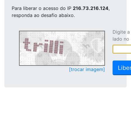
Para liberar o acesso
do IP
216.73.216.124
,
responda ao desafio abaixo.
Digite 
lado no
[trocar imagem]