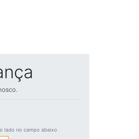
ança
nosco.
ao lado no campo abaixo