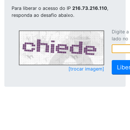
Para liberar o acesso
do IP
216.73.216.110
,
responda ao desafio abaixo.
Digite 
lado no
[trocar imagem]