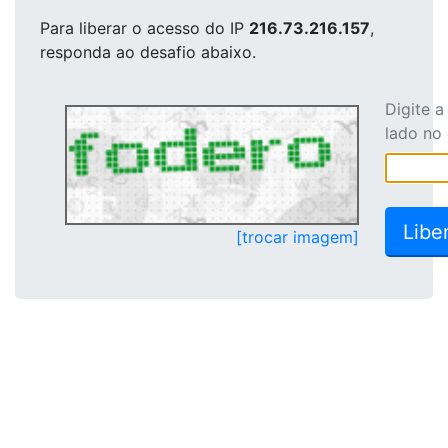
Para liberar o acesso
do IP
216.73.216.157
,
responda ao desafio abaixo.
Digite 
lado no
[trocar imagem]