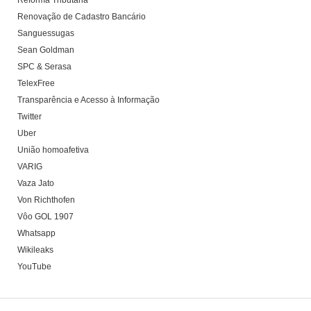
Reforma Tributária
Renovação de Cadastro Bancário
Sanguessugas
Sean Goldman
SPC & Serasa
TelexFree
Transparência e Acesso à Informação
Twitter
Uber
União homoafetiva
VARIG
Vaza Jato
Von Richthofen
Vôo GOL 1907
Whatsapp
Wikileaks
YouTube