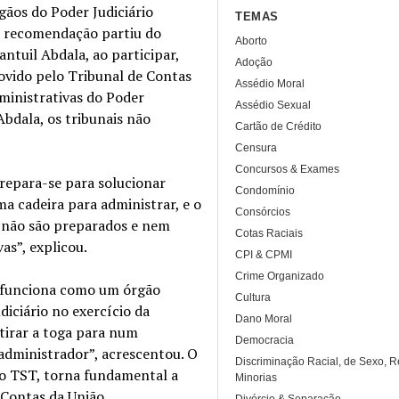
gãos do Poder Judiciário
TEMAS
 A recomendação partiu do
Aborto
ntuil Abdala, ao participar,
Adoção
movido pelo Tribunal de Contas
Assédio Moral
dministrativas do Poder
Assédio Sexual
Abdala, os tribunais não
Cartão de Crédito
Censura
Concursos & Exames
prepara-se para solucionar
Condomínio
 cadeira para administrar, e o
Consórcios
s não são preparados e nem
Cotas Raciais
as”, explicou.
CPI & CPMI
Crime Organizado
, funciona como um órgão
Cultura
iciário no exercício da
Dano Moral
etirar a toga para num
Democracia
dministrador”, acrescentou. O
Discriminação Racial, de Sexo, R
do TST, torna fundamental a
Minorias
 Contas da União.