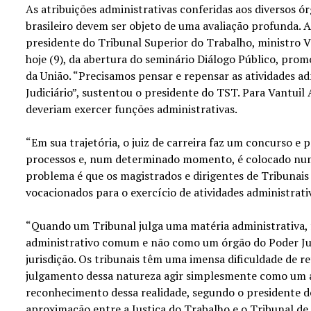
As atribuições administrativas conferidas aos diversos ór
brasileiro devem ser objeto de uma avaliação profunda.
presidente do Tribunal Superior do Trabalho, ministro Va
hoje (9), da abertura do seminário Diálogo Público, pro
da União. “Precisamos pensar e repensar as atividades a
Judiciário”, sustentou o presidente do TST. Para Vantuil 
deveriam exercer funções administrativas.
“Em sua trajetória, o juiz de carreira faz um concurso e 
processos e, num determinado momento, é colocado numa
problema é que os magistrados e dirigentes de Tribunai
vocacionados para o exercício de atividades administrativ
“Quando um Tribunal julga uma matéria administrativa
administrativo comum e não como um órgão do Poder Jud
jurisdição. Os tribunais têm uma imensa dificuldade de r
julgamento dessa natureza agir simplesmente como um a
reconhecimento dessa realidade, segundo o presidente 
aproximação entre a Justiça do Trabalho e o Tribunal de