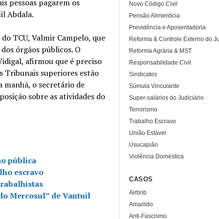
ais pessoas pagarem os
Novo Código Civil
il Abdala.
Pensão Alimentícia
Previdência e Aposentadoria
e do TCU, Valmir Campelo, que
Reforma & Controle Externo do Ju
 dos órgãos públicos. O
Reforma Agrária & MST
idigal, afirmou que é preciso
Responsabilidade Civil
s Tribunais superiores estão
Sindicatos
a manhã, o secretário de
Súmula Vinculante
posição sobre as atividades do
Super-salários do Judiciário
Terrorismo
Trabalho Escravo
União Estável
Usucapião
Violência Doméstica
o pública
alho escravo
CASOS
trabalhistas
Airbnb
 do Mercosul” de Vantuil
Amarildo
Anti-Fascismo