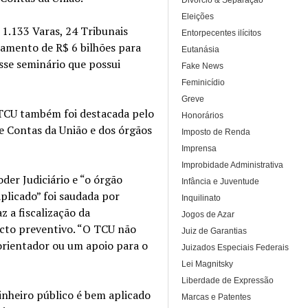
Divórcio & Separação
Eleições
 1.133 Varas, 24 Tribunais
Entorpecentes ilícitos
amento de R$ 6 bilhões para
Eutanásia
sse seminário que possui
Fake News
Feminicídio
Greve
 TCU também foi destacada pelo
Honorários
e Contas da União e dos órgãos
Imposto de Renda
Imprensa
Improbidade Administrativa
der Judiciário e “o órgão
Infância e Juventude
aplicado” foi saudada por
Inquilinato
 a fiscalização da
Jogos de Azar
ecto preventivo. “O TCU não
Juiz de Garantias
rientador ou um apoio para o
Juizados Especiais Federais
Lei Magnitsky
Liberdade de Expressão
inheiro público é bem aplicado
Marcas e Patentes