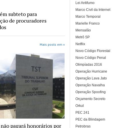
Lei Antifumo
Marco Civil da Internet
ém subteto para
Marco Temporal
ção de procuradores
Marielle Franco
dos
Mensalão
Metrô SP
Netflix
Mais posts em »
Novo Código Florestal
Novo Código Penal
Olimpíadas 2016
Operação Hurricane
Operação Lava Jato
Operação Navalha
Operação Spoofing
Orçamento Secreto
Orkut
PEC 241
PEC da Blindagem
 não pagará honorários por
Petrobras