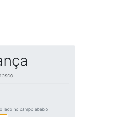
ança
nosco.
ao lado no campo abaixo