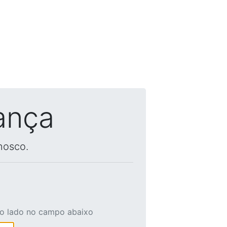
ança
nosco.
ao lado no campo abaixo