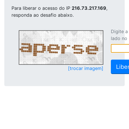
Para liberar o acesso
do IP
216.73.217.169
,
responda ao desafio abaixo.
Digite 
lado no
[trocar imagem]