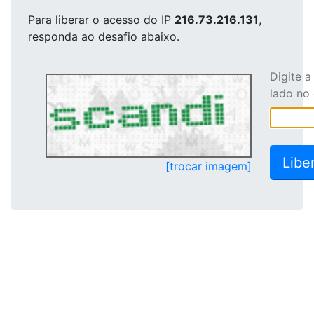
Para liberar o acesso
do IP
216.73.216.131
,
responda ao desafio abaixo.
Digite 
lado no
[trocar imagem]