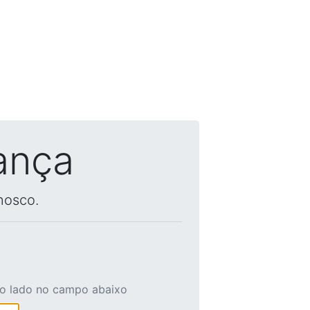
ança
nosco.
ao lado no campo abaixo