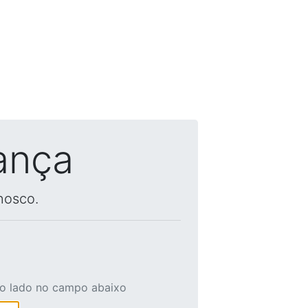
ança
nosco.
ao lado no campo abaixo