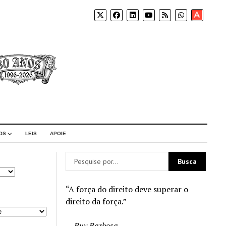
Apoia-
se
OS
LEIS
APOIE
“A força do direito deve superar o
direito da força.”
—
Ruy Barbosa