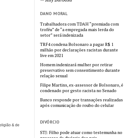
DANO MORAL
Trabalhadora com TDAH “premiada com
troféu” de “a empregada mais lerda do
setor” será indenizada
TRF4 condena Bolsonaro a pagar R$ 1
milhão por declarações racistas durante
live em 2021
Homem indenizará mulher por retirar
preservativo sem consentimento durante
relação sexual
Filipe Martins, ex-assessor de Bolsonaro, é
condenado por gesto racista no Senado
Banco responde por transações realizadas
após comunicação do roubo do celular
DIVÓRCIO
eligião & de
STJ: Filho pode atuar como testemunha no
processo de divórcio dos pais