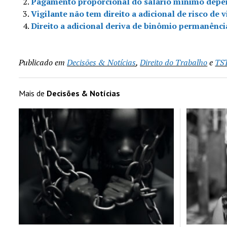
Pagamento proporcional do salário mínimo depe
Vigilante não tem direito a adicional de risco de v
Direito a adicional deriva de binômio permanênci
Publicado em
Decisões & Notícias
,
Direito do Trabalho
e
TS
Mais de
Decisões & Notícias