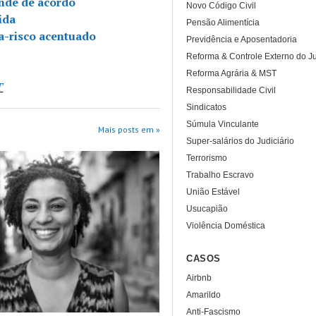
nde de acordo
Novo Código Civil
ida
Pensão Alimentícia
a-risco acentuado
Previdência e Aposentadoria
Reforma & Controle Externo do Ju
Reforma Agrária & MST
T
Responsabilidade Civil
Sindicatos
Súmula Vinculante
Mais posts em »
Super-salários do Judiciário
Terrorismo
Trabalho Escravo
União Estável
Usucapião
Violência Doméstica
CASOS
Airbnb
Amarildo
Anti-Fascismo