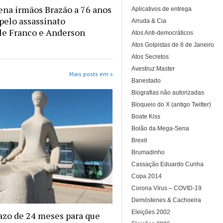
na irmãos Brazão a 76 anos
Aplicativos de entrega
 pelo assassinato
Arruda & Cia
le Franco e Anderson
Atos Anti-democráticos
Atos Golpistas de 8 de Janeiro
Atos Secretos
Avestruz Master
Mais posts em »
Banestado
Biografias não autorizadas
Bloqueio do X (antigo Twitter)
Boate Kiss
Bolão da Mega-Sena
Brexit
Brumadinho
Cassação Eduardo Cunha
Copa 2014
Corona Vírus – COVID-19
Demóstenes & Cachoeira
Eleições 2002
azo de 24 meses para que