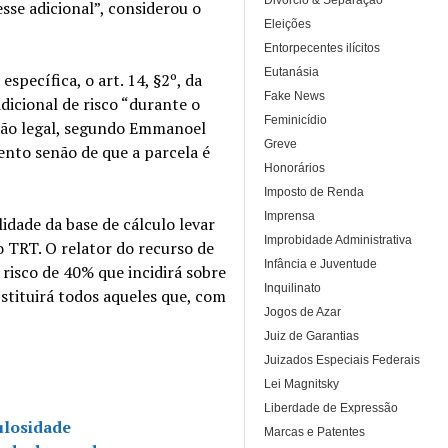
Divórcio & Separação
sse adicional”, considerou o
Eleições
Entorpecentes ilícitos
Eutanásia
pecífica, o art. 14, §2º, da
Fake News
icional de risco “durante o
Feminicídio
isão legal, segundo Emmanoel
Greve
ento senão de que a parcela é
Honorários
Imposto de Renda
Imprensa
dade da base de cálculo levar
Improbidade Administrativa
 TRT. O relator do recurso de
Infância e Juventude
e risco de 40% que incidirá sobre
Inquilinato
bstituirá todos aqueles que, com
Jogos de Azar
Juiz de Garantias
Juizados Especiais Federais
Lei Magnitsky
Liberdade de Expressão
ulosidade
Marcas e Patentes