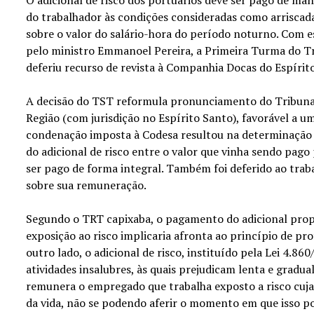
do trabalhador às condições consideradas como arriscadas
sobre o valor do salário-hora do período noturno. Com e
pelo ministro Emmanoel Pereira, a Primeira Turma do T
deferiu recurso de revista à Companhia Docas do Espírit
A decisão do TST reformula pronunciamento do Tribunal
Região (com jurisdição no Espírito Santo), favorável a u
condenação imposta à Codesa resultou na determinação
do adicional de risco entre o valor que vinha sendo pago
ser pago de forma integral. Também foi deferido ao traba
sobre sua remuneração.
Segundo o TRT capixaba, o pagamento do adicional pro
exposição ao risco implicaria afronta ao princípio de pr
outro lado, o adicional de risco, instituído pela Lei 4.86
atividades insalubres, às quais prejudicam lenta e gradu
remunera o empregado que trabalha exposto a risco cuja 
da vida, não se podendo aferir o momento em que isso pod