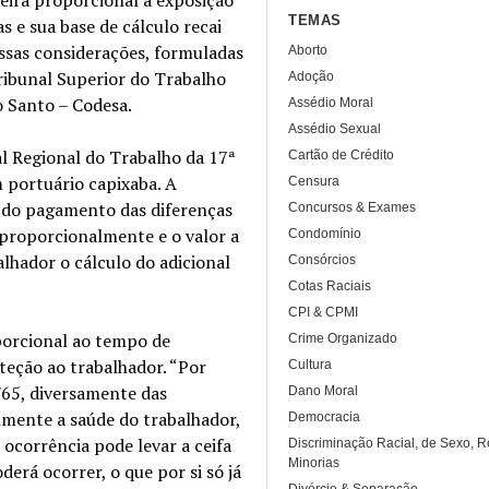
TEMAS
 e sua base de cálculo recai
ssas considerações, formuladas
Aborto
ribunal Superior do Trabalho
Adoção
o Santo – Codesa.
Assédio Moral
Assédio Sexual
 Regional do Trabalho da 17ª
Cartão de Crédito
m portuário capixaba. A
Censura
 do pagamento das diferenças
Concursos & Exames
 proporcionalmente e o valor a
Condomínio
lhador o cálculo do adicional
Consórcios
Cotas Raciais
CPI & CPMI
porcional ao tempo de
Crime Organizado
oteção ao trabalhador. “Por
Cultura
0/65, diversamente das
Dano Moral
almente a saúde do trabalhador,
Democracia
ocorrência pode levar a ceifa
Discriminação Racial, de Sexo, R
Minorias
erá ocorrer, o que por si só já