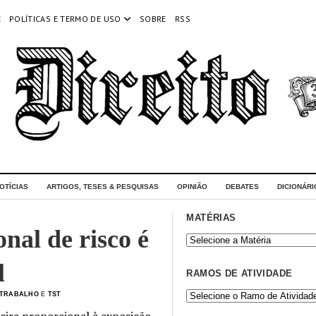
E
POLÍTICAS E TERMO DE USO
SOBRE
RSS
OTÍCIAS
ARTIGOS, TESES & PESQUISAS
OPINIÃO
DEBATES
DICIONÁRI
MATÉRIAS
nal de risco é
l
RAMOS DE ATIVIDADE
 TRABALHO
E
TST
neira proporcional à exposição