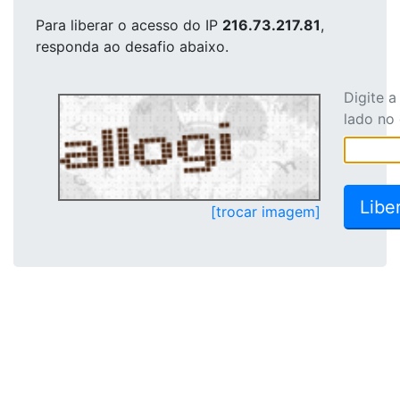
Para liberar o acesso
do IP
216.73.217.81
,
responda ao desafio abaixo.
Digite 
lado no
[trocar imagem]