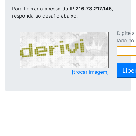
Para liberar o acesso
do IP
216.73.217.145
,
responda ao desafio abaixo.
Digite 
lado no
[trocar imagem]