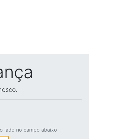
ança
nosco.
ao lado no campo abaixo