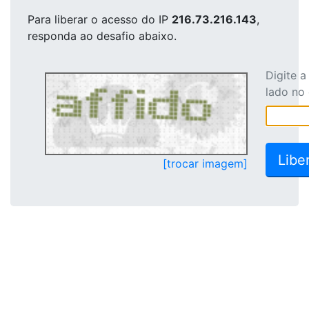
Para liberar o acesso
do IP
216.73.216.143
,
responda ao desafio abaixo.
Digite 
lado no
[trocar imagem]