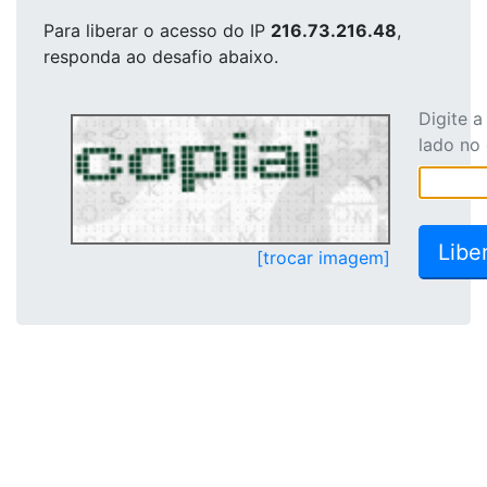
Para liberar o acesso
do IP
216.73.216.48
,
responda ao desafio abaixo.
Digite 
lado no
[trocar imagem]