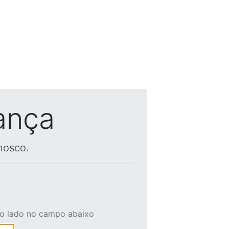
ança
nosco.
ao lado no campo abaixo