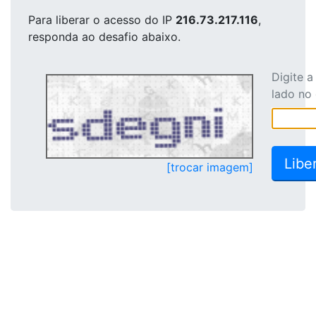
Para liberar o acesso
do IP
216.73.217.116
,
responda ao desafio abaixo.
Digite 
lado no
[trocar imagem]